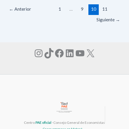
←
Anterior
1
…
9
10
11
Siguiente
→
Instagram
TikTok
Facebook
LinkedIn
YouTube
X
Centro
PAE oficial
· Consejo General de Economistas
Crear empresa en Mataró →