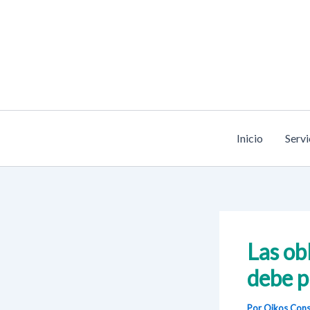
Ir
al
contenido
Inicio
Servi
Las ob
debe p
Por Oikos Cons