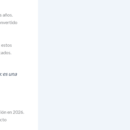
s años.
onvertido
 estos
cados.
: es una
ción en 2026.
acto