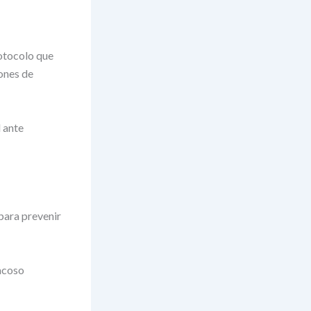
otocolo que
ones de
 ante
para prevenir
 acoso