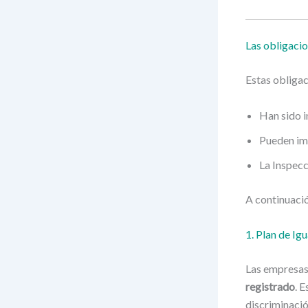
Las obligacio
Estas obligac
Han sido i
Pueden imp
La Inspecc
A continuació
1. Plan de Ig
Las empresas
registrado
. 
discriminaci