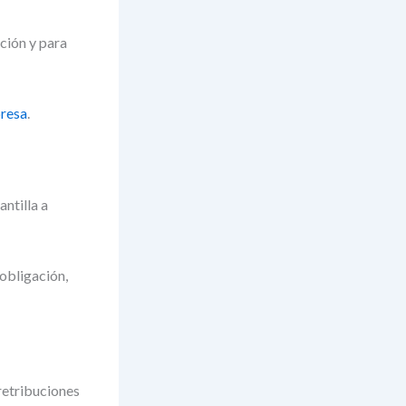
ción y para
presa
.
ntilla a
obligación,
 retribuciones