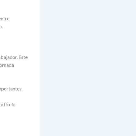
entre
o.
abajador. Este
jornada
mportantes.
artículo