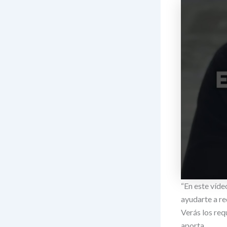
“En este víde
ayudarte a re
Verás los req
aporta.