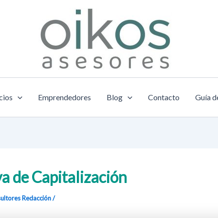
cios
Emprendedores
Blog
Contacto
Guía d
a de Capitalización
ultores
Redacción
/