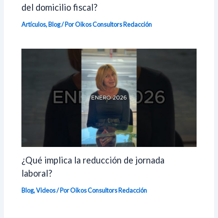
del domicilio fiscal?
Artículos
,
Blog
/ Por Oikos Consultors
Redacción
¿Qué implica la reducción de jornada
laboral?
Blog
,
Videos
/ Por Oikos Consultors
Redacción