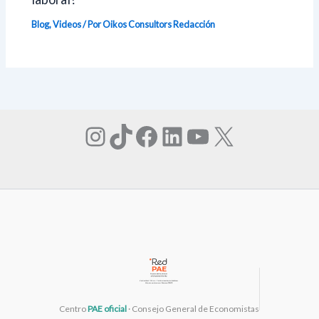
Blog
,
Videos
/ Por Oikos Consultors
Redacción
Instagram
TikTok
Facebook
LinkedIn
YouTube
X
Centro
PAE oficial
· Consejo General de Economistas