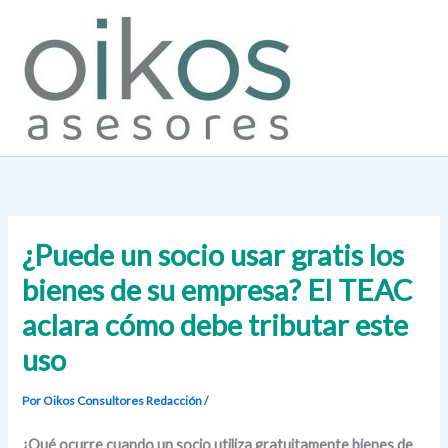
Ir
al
contenido
¿Puede un socio usar gratis los
bienes de su empresa? El TEAC
aclara cómo debe tributar este
uso
Por Oikos Consultores
Redacción
/
¿Qué ocurre cuando un socio utiliza gratuitamente bienes de