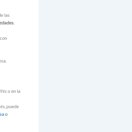
de las
iedades
.
 con
esa.
INs o en la
és, puede
sa o