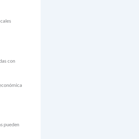
scales
das con
n económica
as pueden