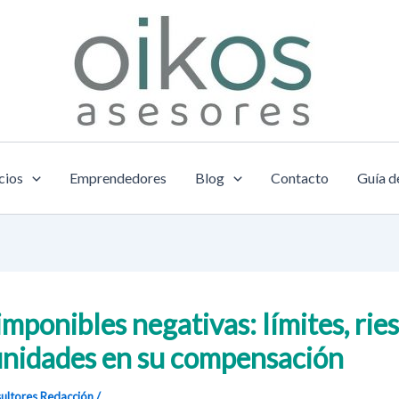
cios
Emprendedores
Blog
Contacto
Guía d
imponibles negativas: límites, rie
nidades en su compensación
ultores
Redacción
/