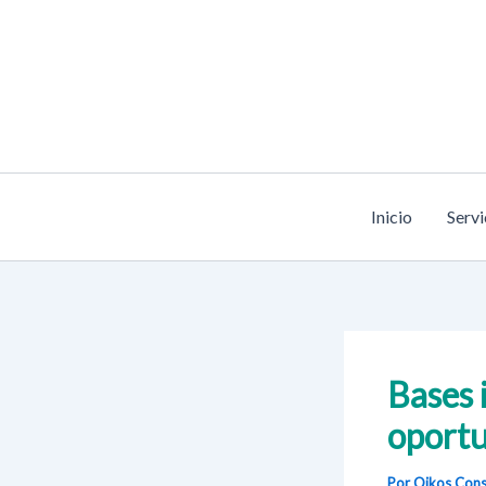
Ir
al
contenido
Inicio
Servi
Bases 
oportu
Por Oikos Cons