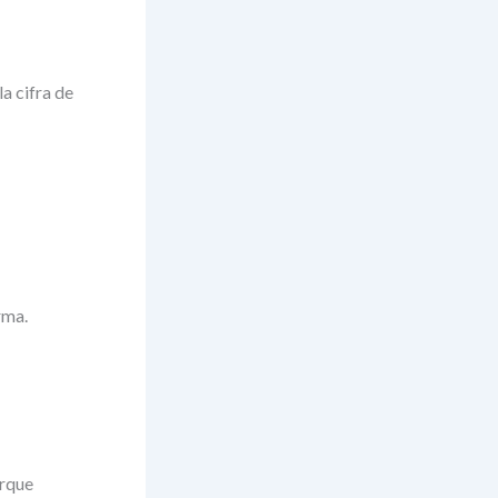
a cifra de
rma.
orque