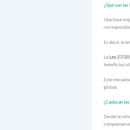
¿Qué son las
Una base impo
correspondien
Es decir, la 
La
Ley 27/20
beneficios ob
Este mecanis
global.
¿Caducan las
Desde la refo
compensarse s