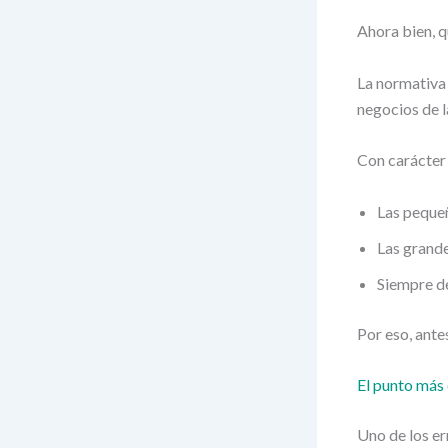
Ahora bien, q
La normativa 
negocios de 
Con carácter 
Las pequeñ
Las grand
Siempre d
Por eso, ante
El punto más d
Uno de los e