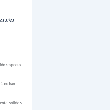
hos años
ción respecto
ía no han
ental sólido y