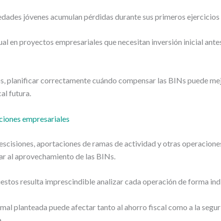
dades jóvenes acumulan pérdidas durante sus primeros ejercicios 
ual en proyectos empresariales que necesitan inversión inicial ante
os, planificar correctamente cuándo compensar las BINs puede mej
cal futura.
ciones empresariales
 escisiones, aportaciones de ramas de actividad y otras operacione
ar al aprovechamiento de las BINs.
estos resulta imprescindible analizar cada operación de forma indi
mal planteada puede afectar tanto al ahorro fiscal como a la segur
.