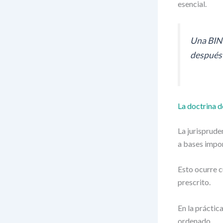
esencial.
Una BIN 
después 
La doctrina 
La jurisprud
a bases impon
Esto ocurre c
prescrito.
En la práctic
ordenado.