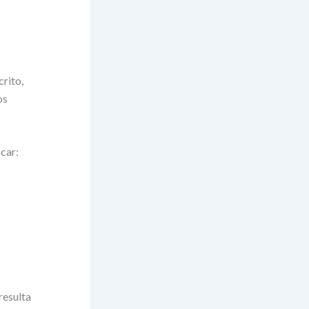
crito,
os
icar:
resulta