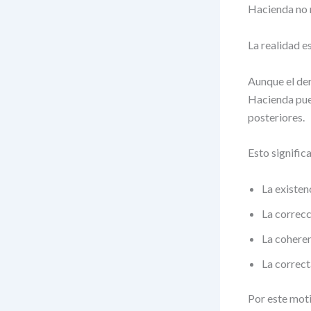
Hacienda no r
La realidad e
Aunque el der
Hacienda pue
posteriores.
Esto signific
La existenc
La correcc
La coheren
La correct
Por este mot