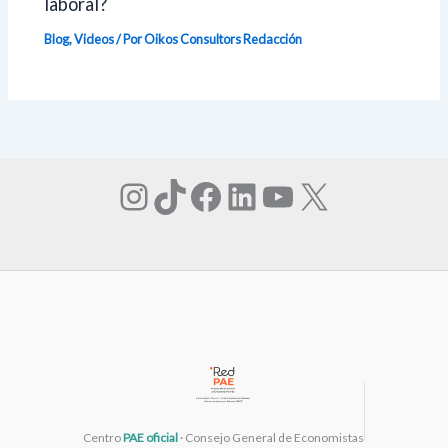
laboral?
Blog
,
Videos
/ Por Oikos Consultors
Redacción
Instagram
TikTok
Facebook
LinkedIn
YouTube
X
Centro
PAE oficial
· Consejo General de Economistas