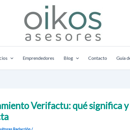
cios
Emprendedores
Blog
Contacto
Guía d
miento Verifactu: qué significa 
cta
ultores
Redacción
/