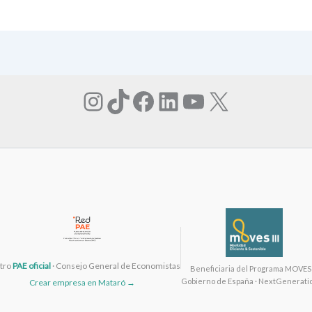
Instagram
TikTok
Facebook
LinkedIn
YouTube
X
tro
PAE oficial
· Consejo General de Economistas
Beneficiaria del Programa MOVES I
Gobierno de España · NextGenerati
Crear empresa en Mataró →