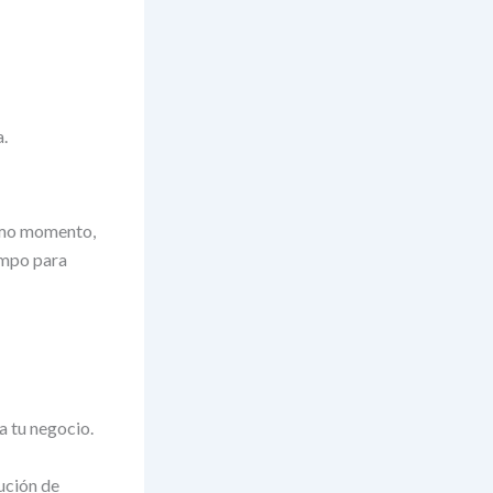
a.
timo momento,
empo para
 tu negocio.
ución de