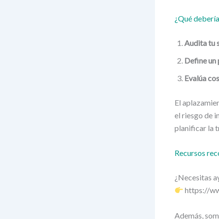
¿Qué debería
Audita tu 
Define un 
Evalúa cos
El aplazamien
el riesgo de 
planificar la 
Recursos re
¿Necesitas a
https://ww
Además, somos