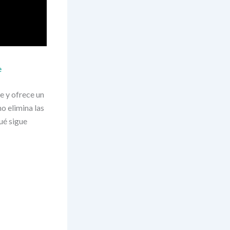
e
 y ofrece un
no elimina las
ué sigue