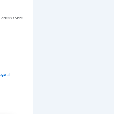
svideos sobre
ege al