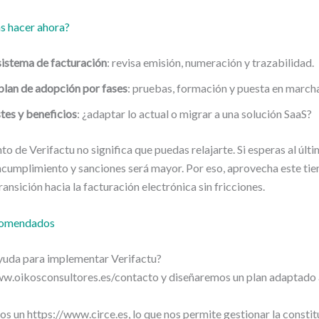
s hacer ahora?
sistema de facturación
: revisa emisión, numeración y trazabilidad.
plan de adopción por fases
: pruebas, formación y puesta en march
tes y beneficios
: ¿adaptar lo actual o migrar a una solución SaaS?
to de Verifactu no significa que puedas relajarte. Si esperas al úl
incumplimiento y sanciones será mayor. Por eso, aprovecha este ti
transición hacia la facturación electrónica sin fricciones.
comendados
yuda para implementar Verifactu?
w.oikosconsultores.es/contacto y diseñaremos un plan adaptado a
 un https://www.circe.es, lo que nos permite gestionar la constit