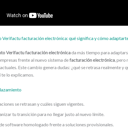
Verifactu facturación electrónica: qué significa y cómo adaptart
to Verifactu facturación electrónica
da más tiempo para adaptarse
 empresas frente al nuevo sistema de
facturación electrónica
, pero 
actuales. Este cambio genera dudas: ¿qué se retrasa realmente y q
 te lo explicamos.
plazamiento
ciones se retrasan y cuáles siguen vigentes.
izar tu transición para no llegar justo al nuevo límite.
de software homologado frente a soluciones provisionales.