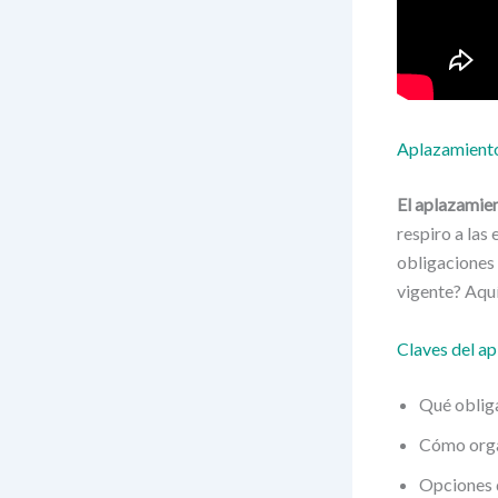
Aplazamiento 
El aplazamien
respiro a las
obligaciones 
vigente? Aquí
Claves del a
Qué obliga
Cómo organ
Opciones 